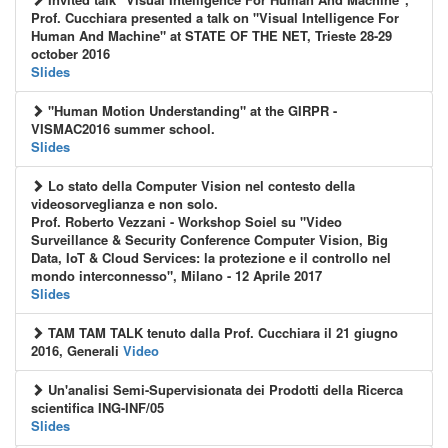
Prof. Cucchiara presented a talk on "Visual Intelligence For
Human And Machine" at STATE OF THE NET, Trieste 28-29
october 2016
Slides
"Human Motion Understanding" at the GIRPR -
VISMAC2016 summer school.
Slides
Lo stato della Computer Vision nel contesto della
videosorveglianza e non solo.
Prof. Roberto Vezzani - Workshop Soiel su "Video
Surveillance & Security Conference Computer Vision, Big
Data, IoT & Cloud Services: la protezione e il controllo nel
mondo interconnesso", Milano - 12 Aprile 2017
Slides
TAM TAM TALK tenuto dalla Prof. Cucchiara il 21 giugno
2016, Generali
Video
Un'analisi Semi-Supervisionata dei Prodotti della Ricerca
scientifica ING-INF/05
Slides