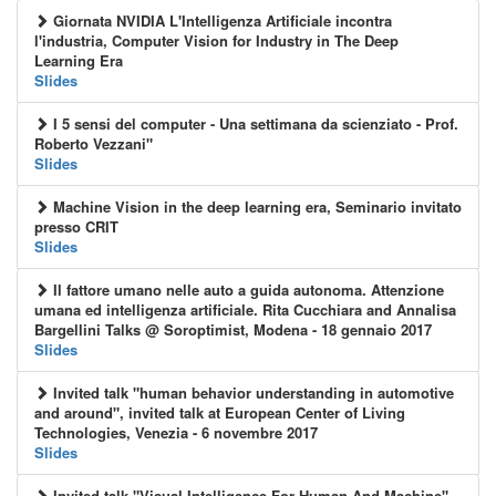
Giornata NVIDIA L'Intelligenza Artificiale incontra
l'industria, Computer Vision for Industry in The Deep
Learning Era
Slides
I 5 sensi del computer - Una settimana da scienziato - Prof.
Roberto Vezzani"
Slides
Machine Vision in the deep learning era, Seminario invitato
presso CRIT
Slides
Il fattore umano nelle auto a guida autonoma. Attenzione
umana ed intelligenza artificiale. Rita Cucchiara and Annalisa
Bargellini Talks @ Soroptimist, Modena - 18 gennaio 2017
Slides
Invited talk "human behavior understanding in automotive
and around", invited talk at European Center of Living
Technologies, Venezia - 6 novembre 2017
Slides
Invited talk "Visual Intelligence For Human And Machine",